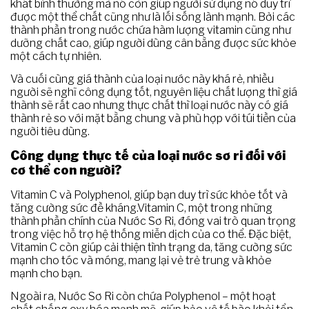
khát bình thường mà nó còn giúp người sử dụng nó duy trì
được một thể chất cũng như là lối sống lành mạnh. Bởi các
thành phần trong nước chứa hàm lượng vitamin cũng như
dưỡng chất cao, giúp người dùng cân bằng được sức khỏe
một cách tự nhiên.
Và cuối cùng giá thành của loại nước này khá rẻ, nhiều
người sẽ nghĩ công dụng tốt, nguyên liệu chất lượng thì giá
thành sẽ rất cao nhưng thực chất thì loại nước này có giá
thành rẻ so với mặt bằng chung và phù hợp với túi tiền của
người tiêu dùng.
Công dụng thực tế của loại nước sơ ri đối với
cơ thể con người?
Vitamin C và Polyphenol, giúp bạn duy trì sức khỏe tốt và
tăng cường sức đề kháng.Vitamin C, một trong những
thành phần chính của Nước Sơ Ri, đóng vai trò quan trọng
trong việc hỗ trợ hệ thống miễn dịch của cơ thể. Đặc biệt,
Vitamin C còn giúp cải thiện tình trạng da, tăng cường sức
mạnh cho tóc và móng, mang lại vẻ trẻ trung và khỏe
mạnh cho bạn.
Ngoài ra, Nước Sơ Ri còn chứa Polyphenol – một hoạt