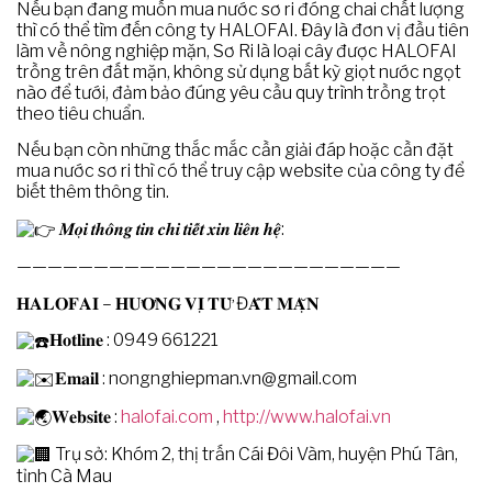
Nếu bạn đang muốn mua nước sơ ri đóng chai chất lượng
thì có thể tìm đến công ty HALOFAI. Đây là đơn vị đầu tiên
làm về nông nghiệp mặn, Sơ Ri là loại cây được HALOFAI
trồng trên đất mặn, không sử dụng bất kỳ giọt nước ngọt
nào để tưới, đảm bảo đúng yêu cầu quy trình trồng trọt
theo tiêu chuẩn.
Nếu bạn còn những thắc mắc cần giải đáp hoặc cần đặt
mua nước sơ ri thì có thể truy cập website của công ty để
biết thêm thông tin.
𝑴𝒐̣𝒊 𝒕𝒉𝒐̂𝒏𝒈 𝒕𝒊𝒏 𝒄𝒉𝒊 𝒕𝒊𝒆̂́𝒕 𝒙𝒊𝒏 𝒍𝒊𝒆̂𝒏 𝒉𝒆̣̂:
—————————————————————————
𝐇𝐀𝐋𝐎𝐅𝐀𝐈 – 𝐇𝐔̛𝐎̛𝐍𝐆 𝐕𝐈̣ 𝐓𝐔̛̀ Đ𝐀̂́𝐓 𝐌𝐀̣̆𝐍
𝐇𝐨𝐭𝐥𝐢𝐧𝐞 : 0949 661221
𝐄𝐦𝐚𝐢𝐥 :
nongnghiepman.vn@gmail.com
𝐖𝐞𝐛𝐬𝐢𝐭𝐞 :
halofai.com
,
http://www.halofai.vn
Trụ sở: Khóm 2, thị trấn Cái Đôi Vàm, huyện Phú Tân,
tỉnh Cà Mau