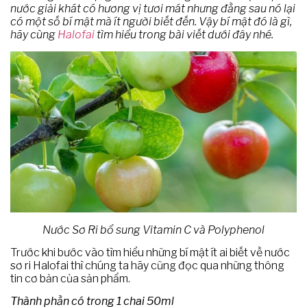
nước giải khát có hương vị tươi mát nhưng đằng sau nó lại
có một số bí mật mà ít người biết đến. Vậy bí mật đó là gì,
hãy cùng
Halofai
tìm hiểu trong bài viết dưới đây nhé.
Nước Sơ Ri bổ sung Vitamin C và Polyphenol
Trước khi bước vào tìm hiểu những bí mật ít ai biết về nước
sơ ri Halofai thì chúng ta hãy cũng đọc qua những thông
tin cơ bản của sản phẩm.
Thành phần có trong 1 chai 50ml