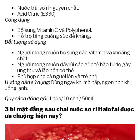
Nước trái sơ ri nguyên chất.
Acid Citric (E330).
Công dụng
Bổ sung Vitamin C và Polyphenol.
Hỗ trợ tăng cường sức đề kháng.
Đối tượng sử dụng
Người mong muốn bổ sung các Vitamin và khoáng
chất.
Người mong muốn đẩy lùi các gốc tế bào tự do gây
ung thư và lão hóa cơ thể.
Phù hợp cho cả người lớn và trẻ nhỏ.
Hướng dẫn sử dụng
: Dùng ngay khi mở nắp, ngon hơn khi
uống lạnh.
Quy cách đóng gói
: 1 hộp/ 10 chai/ 50ml
3 bí mật đằng sau chai nước sơ ri Halofai được
ưa chuộng hiện nay?