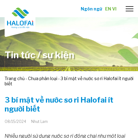
Ngôn ngữ
EN
VI
Tin tức / sự kiện
Trang chủ
-
Chưa phân loại
-
3 bí mật về nước sơ ri Halofai ít người
biết
3 bí mật về nước sơ ri Halofai ít
người biết
08/15/2024
Nhut Lam
Nhiều người sử dụng nước sơ ri đóng chai như một loại