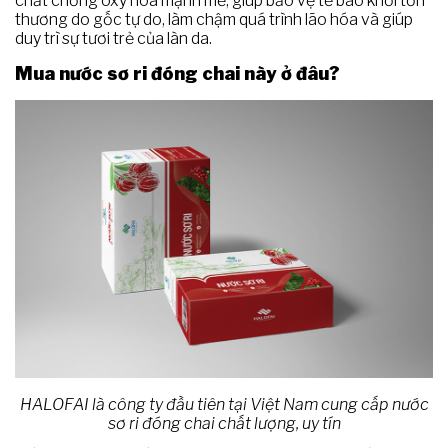
chất chống oxy hóa mạnh mẽ, giúp bảo vệ tế bào khỏi tổn
thương do gốc tự do, làm chậm quá trình lão hóa và giúp
duy trì sự tươi trẻ của làn da.
Mua nước sơ ri đóng chai này ở đâu?
HALOFAI là công ty đầu tiên tại Việt Nam cung cấp nước
sơ ri đóng chai chất lượng, uy tín