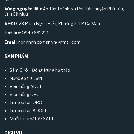
Vùng nguyên liệu
: Ấp Tân Thành, xã Phú Tân, huyện Phú Tân,
tỉnh Cà Mau.
VPĐD
: 28 Phan Ngọc Hiển, Phường 2, TP Cà Mau
Hotline
: 0949 661 221
Email
:
nongnghiepman.vn@gmail.com
SẢN PHẨM
Sâm Ô rô – Đông trùng hạ thảo
Nước ép trái Sơri
Viên uống ADOLI
Viên uống ORO
Trà hòa tan ORO
Trà hòa tan ADOLI
Muối thực vật VESALT
DỊCH VỤ