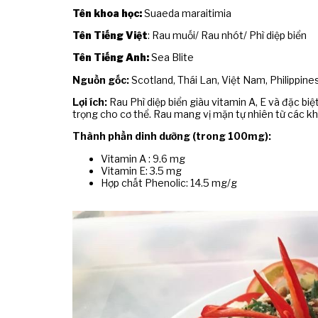
Tên khoa học
:
Suaeda maraitimia
Tên Tiếng Việt
: Rau muối/ Rau nhót/ Phì diệp biển
Tên Tiếng Anh:
Sea Blite
Nguồn gốc:
Scotland, Thái Lan, Việt Nam, Philippines
Lợi ích:
Rau Phì diệp biển giàu vitamin A, E và đặc bi
trọng cho cơ thể. Rau mang vị mặn tự nhiên từ các kh
Thành phần dinh dưỡng (trong 100mg):
Vitamin A : 9.6 mg
Vitamin E: 3.5 mg
Hợp chất Phenolic: 14.5 mg/g