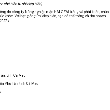
c chế biến từ phì diệp biển)
 trường do công ty Nông nghiệp mặn HALOFAI trồng và phát triển, chứa
ức khỏe. Với hạt giống Phì diệp biển, bạn có thể trồng và thu hoạch
g ngày.
Tân, tỉnh Cà Mau
yện Phú Tân, tỉnh Cà Mau
u