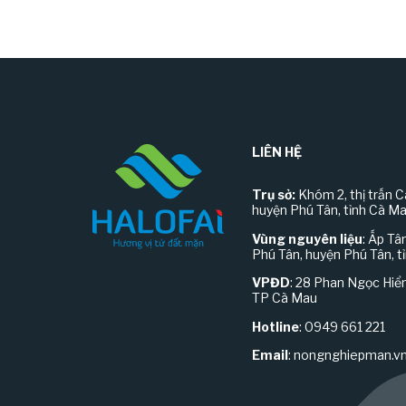
LIÊN HỆ
Trụ sở:
Khóm 2, thị trấn C
huyện Phú Tân, tỉnh Cà M
Vùng nguyên liệu
: Ấp Tâ
Phú Tân, huyện Phú Tân, t
VPĐD
: 28 Phan Ngọc Hiển
TP Cà Mau
Hotline
: 0949 661 221
Email
:
nongnghiepman.v