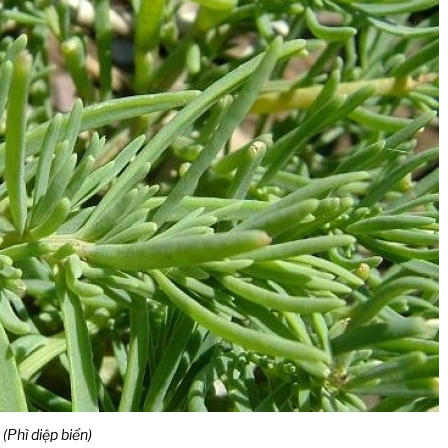
(Phì diệp biển)