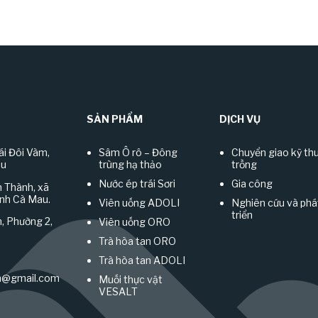
SẢN PHẨM
DỊCH VỤ
ái Đôi Vàm,
Sâm Ô rô – Đông
Chuyển giao kỹ th
au
trùng hạ thảo
trồng
Nước ép trái Sơri
Gia công
n Thành, xã
ỉnh Cà Mau.
Viên uống ADOLI
Nghiên cứu và phá
triển
, Phường 2,
Viên uống ORO
Trà hòa tan ORO
Trà hòa tan ADOLI
n@gmail.com
Muối thực vật
VESALT