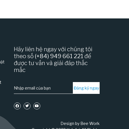
Hãy liên hệ ngay với chúng tôi
theo số
(+84) 949 661 221
để
uật
được tư vấn và giải đáp thắc
mắc
t
Đăng ký ngay
Design by Bee Work