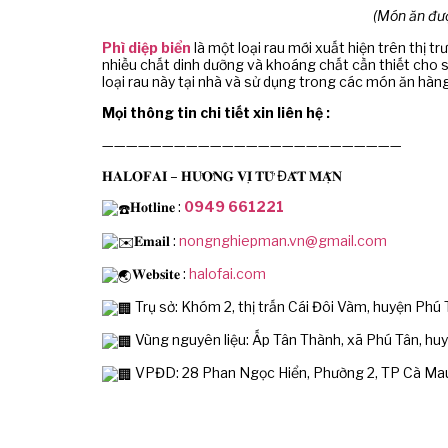
(Món ăn đượ
Phì diệp biển
là một loại rau mới xuất hiện trên thị
nhiều chất dinh dưỡng và khoáng chất cần thiết cho s
loại rau này tại nhà và sử dụng trong các món ăn hàn
Mọi thông tin chi tiết xin liên hệ :
—————————————————————————
𝐇𝐀𝐋𝐎𝐅𝐀𝐈 – 𝐇𝐔̛𝐎̛𝐍𝐆 𝐕𝐈̣ 𝐓𝐔̛̀ Đ𝐀̂́𝐓 𝐌𝐀̣̆𝐍
𝐇𝐨𝐭𝐥𝐢𝐧𝐞 :
0949 661221
𝐄𝐦𝐚𝐢𝐥 :
nongnghiepman.vn@gmail.com
𝐖𝐞𝐛𝐬𝐢𝐭𝐞 :
halofai.com
Trụ sở: Khóm 2, thị trấn Cái Đôi Vàm, huyện Phú 
Vùng nguyên liệu: Ấp Tân Thành, xã Phú Tân, hu
VPĐD: 28 Phan Ngọc Hiển, Phường 2, TP Cà Ma