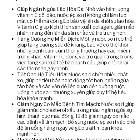
Giúp Ngăn Ngừa Lão Hóa Da
: Nhờ vào hàm lượng
vitamin C dồi dào, nước ép sơ ri không chỉ làm tươi
mát cơ thể mà còn giúp bảo vệ làn da khỏi sự lão hóa.
Vitamin C giúp kích thích sản xuất collagen, giảm nếp
nhăn, mang đến làn da săn chắc và trẻ trung hơn.
Tăng Cường Hệ Miễn Dịch:
Một ly nước sơ ri có thể
giúp tăng cường sức đề kháng, bảo vệ cơ thể khỏi
những bệnh cảm cúm thông thường hay các nhiễm
trùng khác. Vitamin C đóng vai trò quan trọng trong
việc tăng sản xuất tế bào bạch cầu, giúp chống lại
các tác nhân gây bệnh.
Tốt Cho Hệ Tiêu Hóa:
Nước sơ ri chứa nhiều chất
xơ, giúp hệ tiêu hóa hoạt động tốt hơn, ngăn ngừa
táo bón và các vấn đề liên quan đến đường ruột.
Uống nước sơ ri thường xuyên giúp duy trì hệ tiêu
hóa khỏe mạnh.
Giảm Nguy Cơ Mắc Bệnh Tim Mạch:
Nước sơ ri giúp
giảm mức cholesterol xấu trong máu, ngăn ngừa sự
hình thành cục máu đông, từ đó giảm nguy cơ mắc
các bệnh về tim mạch. Bổ sung nước ép sơ ri vào chế
độ ăn uống hàng ngày sẽ giúp trái tim bạn khỏe
mạnh hơn.
Ngăn Ngừa Một Số Loại Ung Thư:
Các nghiên cứu