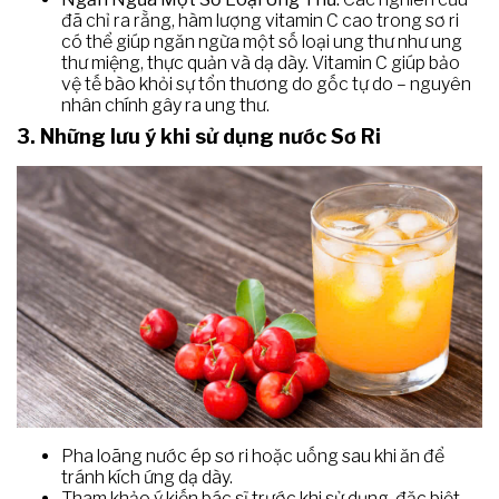
đã chỉ ra rằng, hàm lượng vitamin C cao trong sơ ri
có thể giúp ngăn ngừa một số loại ung thư như ung
thư miệng, thực quản và dạ dày. Vitamin C giúp bảo
vệ tế bào khỏi sự tổn thương do gốc tự do – nguyên
nhân chính gây ra ung thư.
3. Những lưu ý khi sử dụng nước Sơ Ri
Pha loãng nước ép sơ ri hoặc uống sau khi ăn để
tránh kích ứng dạ dày.
Tham khảo ý kiến bác sĩ trước khi sử dụng, đặc biệt