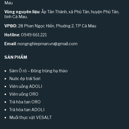
Mau
Vùng nguyên liệu
: Ấp Tân Thành, xã Phú Tân, huyện Phú Tân,
tỉnh Cà Mau.
VPĐD
: 28 Phan Ngọc Hiển, Phường 2, TP Cà Mau
Hotline
: 0949 661 221
Email
:
nongnghiepman.vn@gmail.com
SẢN PHẨM
Sâm Ô rô – Đông trùng hạ thảo
Nước ép trái Sơri
Viên uống ADOLI
Viên uống ORO
Trà hòa tan ORO
Trà hòa tan ADOLI
Muối thực vật VESALT