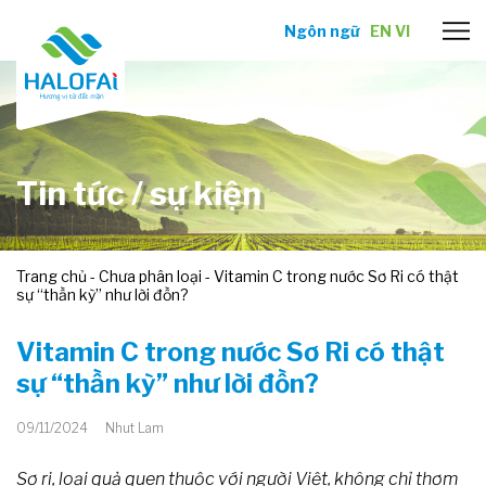
Ngôn ngữ
EN
VI
Tin tức / sự kiện
Trang chủ
-
Chưa phân loại
-
Vitamin C trong nước Sơ Ri có thật
sự “thần kỳ” như lời đồn?
Vitamin C trong nước Sơ Ri có thật
sự “thần kỳ” như lời đồn?
09/11/2024
Nhut Lam
Sơ ri, loại quả quen thuộc với người Việt, không chỉ thơm