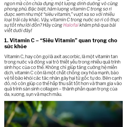
ngon mà còn chứa đựng một lượng dinh dưỡng vô cùng
phong phú. Đặc biệt, hàm lượng vitamin C trong sơ ri
được xem như một “siêu vitamin,” vượt xa so với nhiều
loại trái cây khác. Vậy, vitamin C trong nước sơ ri có thực
sự tốt như lời đồn? Hãy cùng
Halofai
khám phá qua bài
viết dưới đây!
1. Vitamin C – “Siêu Vitamin” quan trọng cho
sức khỏe
Vitamin C, hay còn gọi là axit ascorbic, là một vitamin tan
trong nước và đóng vai trò thiết yếu trong nhiều quá trình
sinh học của cơ thể. Không chỉ giúp tăng cường hệ miễn
dịch, vitamin C còn là một chất chống oxy hóa mạnh, bảo
vệ tế bào khỏi các tác nhân gây hại từ gốc tự do. Bên cạnh
đó, nó còn giúp cơ thể hấp thu sắt tốt hơn và tham gia vào
quá trình sản sinh collagen – thành phần quan trọng của
da, xương, sụn và mạch máu.