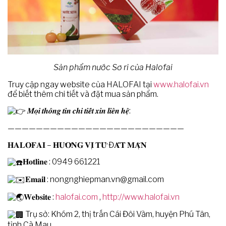
Sản phẩm nước Sơ ri của Halofai
Truy cập ngay website của HALOFAI tại
www.halofai.vn
để biết thêm chi tiết và đặt mua sản phẩm.
𝑴𝒐̣𝒊 𝒕𝒉𝒐̂𝒏𝒈 𝒕𝒊𝒏 𝒄𝒉𝒊 𝒕𝒊𝒆̂́𝒕 𝒙𝒊𝒏 𝒍𝒊𝒆̂𝒏 𝒉𝒆̣̂:
—————————————————————————
𝐇𝐀𝐋𝐎𝐅𝐀𝐈 – 𝐇𝐔̛𝐎̛𝐍𝐆 𝐕𝐈̣ 𝐓𝐔̛̀ Đ𝐀̂́𝐓 𝐌𝐀̣̆𝐍
𝐇𝐨𝐭𝐥𝐢𝐧𝐞 : 0949 661221
𝐄𝐦𝐚𝐢𝐥 :
nongnghiepman.vn@gmail.com
𝐖𝐞𝐛𝐬𝐢𝐭𝐞 :
halofai.com
,
http://www.halofai.vn
Trụ sở: Khóm 2, thị trấn Cái Đôi Vàm, huyện Phú Tân,
tỉnh Cà Mau