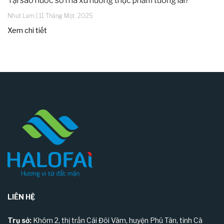
Tại sao nước sơ ri là xu hướng thực phẩm tương lai?
Nhut Lam
11 Tháng Một, 2025
Xem chi tiết
LIÊN HỆ
Trụ sở:
Khóm 2, thị trấn Cái Đôi Vàm, huyện Phú Tân, tỉnh Cà